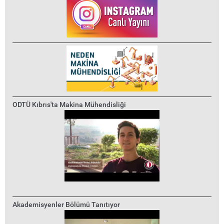
ODTÜ Kıbrıs'ta Makina Mühendisliği
Akademisyenler Bölümü Tanıtıyor