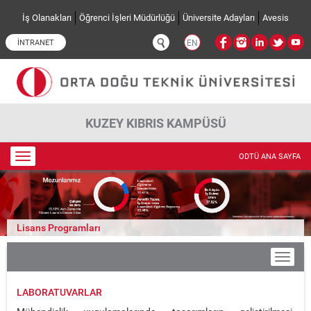
Ana içeriğe atla
İş Olanakları
Öğrenci İşleri Müdürlüğü
Üniversite Adayları
Avesis
İNTRANET
EN
KUZEY KIBRIS KAMPÜSÜ
Toggle
ODTÜ ANA SAYFA
navigation
Lisans Programları
LABORATUVARLAR