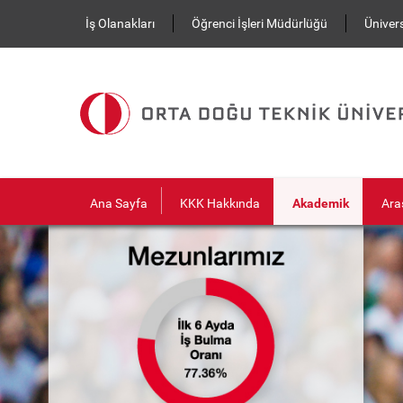
Ana içeriğe atla
İş Olanakları
Öğrenci İşleri Müdürlüğü
Ünivers
Ana Sayfa
KKK Hakkında
Akademik
Ara