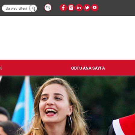
Arama
EN
formu
K
ODTÜ ANA SAYFA