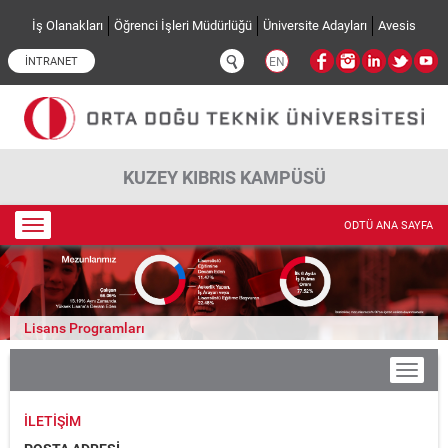
Ana içeriğe atla
İş Olanakları
Öğrenci İşleri Müdürlüğü
Üniversite Adayları
Avesis
İNTRANET
EN
KUZEY KIBRIS KAMPÜSÜ
Toggle
ODTÜ ANA SAYFA
navigation
Lisans Programları
İLETIŞIM