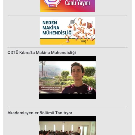
ODTÜ Kıbrıs'ta Makina Mühendisliği
Akademisyenler Bölümü Tanıtıyor