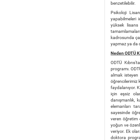
benzetilebilir.
Psikoloji Lis
yapabilmeleri i
yüksek lisans
tamamlamaları
kadrosunda çalı
yapmaz ya da o
Neden ODTÜ Kıb
ODTÜ Kıbrıs't
programı. ODTÜ 
almak isteyen 
öğrencilerimiz 
faydalanıyor. K
için eşsiz ola
danışmanlık, k
elemanları tar
sayesinde öğren
veren öğretim 
yoğun ve özenli
veriyor. Ek ol
doktora progra