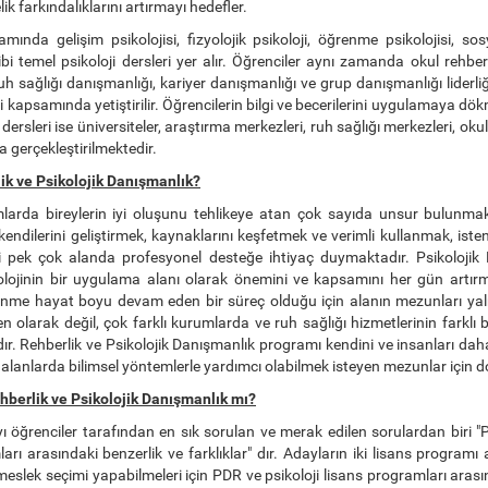
k farkındalıklarını artırmayı hedefler.
nda gelişim psikolojisi, fizyolojik psikoloji, öğrenme psikolojisi, sos
ibi temel psikoloji dersleri yer alır. Öğrenciler aynı zamanda okul rehberl
uh sağlığı danışmanlığı, kariyer danışmanlığı ve grup danışmanlığı liderliğ
 kapsamında yetiştirilir. Öğrencilerin bilgi ve becerilerini uygulamaya dök
dersleri ise üniversiteler, araştırma merkezleri, ruh sağlığı merkezleri, okulla
 gerçekleştirilmektedir.
k ve Psikolojik Danışmanlık?
arda bireylerin iyi oluşunu tehlikeye atan çok sayıda unsur bulunma
 kendilerini geliştirmek, kaynaklarını keşfetmek ve verimli kullanmak, isten
bi pek çok alanda profesyonel desteğe ihtiyaç duymaktadır. Psikolojik
kolojinin bir uygulama alanı olarak önemini ve kapsamını her gün artırma
enme hayat boyu devam eden bir süreç olduğu için alanın mezunları yal
 olarak değil, çok farklı kurumlarda ve ruh sağlığı hizmetlerinin farkl
r. Rehberlik ve Psikolojik Danışmanlık programı kendini ve insanları dah
ı alanlarda bilimsel yöntemlerle yardımcı olabilmek isteyen mezunlar için do
ehberlik ve Psikolojik Danışmanlık mı?
ı öğrenciler tarafından en sık sorulan ve merak edilen sorulardan biri "
arı arasındaki benzerlik ve farklıklar" dır. Adayların iki lisans programı 
 meslek seçimi yapabilmeleri için PDR ve psikoloji lisans programları arasın