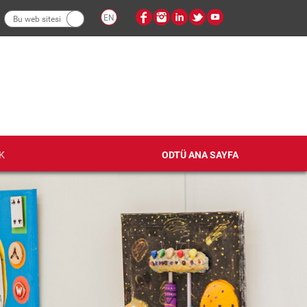
Arama
EN
formu
K
ODTÜ ANA SAYFA