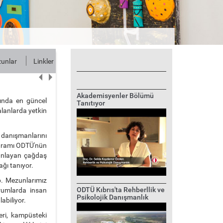
unlar
Linkler
İletişim
Akademisyenler Bölümü
ında en güncel
Tanıtıyor
 alanlarda yetkin
 danışmanlarını
rogramı ODTÜ'nün
manlayan çağdaş
ağı tanıyor.
p. Mezunlarımız
ODTÜ Kıbrıs'ta Rehberllik ve
urumlarda insan
Psikolojik Danışmanlık
abiliyor.
ri, kampüsteki