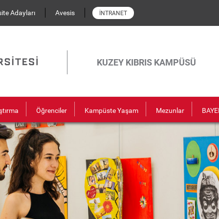
ite Adayları
Avesis
İNTRANET
KUZEY KIBRIS KAMPÜSÜ
ştırma
Öğrenciler
Kampüste Yaşam
Mezunlar
BAYE