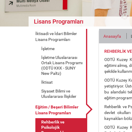
Lisans Programları
İktisadi ve İdari Bilimler
Anasayfa
Lisans Programları
İşletme
REHBERLİK V
İşletme Uluslararası
ODTÜ Kuzey Kı
Ortak Lisans Programı
eğitimi almış, d
(ODTÜ KKK - SUNY
şekilde kullan
New Paltz)
ODTÜ Kuzey Kıb
İktisat
yetiştiriyor. Ü
Siyaset Bilimi ve
bu alandaki te
Uluslararası İlişkiler
eğitim programı
Rehberlik ve P
Eğitim / Beşeri Bilimler
devlet okullar
Lisans Programları
kaynakları bölü
Rehberlik ve
Psikolojik
ODTÜ Kuzey Kı