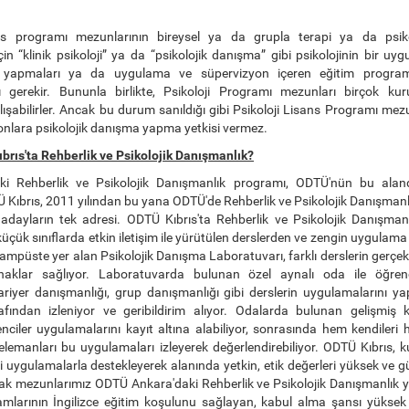
ans programı mezunlarının bireysel ya da grupla terapi ya da psik
çin “klinik psikoloji” ya da “psikolojik danışma” gibi psikolojinin bir u
 yapmaları ya da uygulama ve süpervizyon içeren eğitim program
 gerekir. Bununla birlikte, Psikoloji Programı mezunları birçok ku
şabilirler. Ancak bu durum sanıldığı gibi Psikoloji Lisans Programı mezu
nlara psikolojik danışma yapma yetkisi vermez.
rıs'ta Rehberlik ve Psikolojik Danışmanlık?
aki Rehberlik ve Psikolojik Danışmanlık programı, ODTÜ'nün bu aland
Kıbrıs, 2011 yılından bu yana ODTÜ'de Rehberlik ve Psikolojik Danışmanlı
adayların tek adresi. ODTÜ Kıbrıs'ta Rehberlik ve Psikolojik Danışmanl
küçük sınıflarda etkin iletişim ile yürütülen derslerden ve zengin uygulam
ampüste yer alan Psikolojik Danışma Laboratuvarı, farklı derslerin gerçe
naklar sağlıyor. Laboratuvarda bulunan özel aynalı oda ile öğrenci
ariyer danışmanlığı, grup danışmanlığı gibi derslerin uygulamalarını y
afından izleniyor ve geribildirim alıyor. Odalarda bulunan gelişmiş
ciler uygulamalarını kayıt altına alabiliyor, sonrasında hem kendileri 
elemanları bu uygulamaları izleyerek değerlendirebiliyor. ODTÜ Kıbrıs, k
 uygulamalarla destekleyerek alanında yetkin, etik değerleri yüksek ve 
arak mezunlarımız ODTÜ Ankara'daki Rehberlik ve Psikolojik Danışmanlık y
mlarının İngilizce eğitim koşulunu sağlayan, kabul alma şansı yüksek