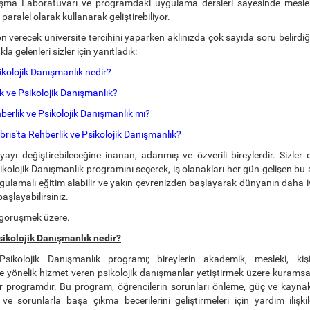
ışma Laboratuvarı ve programdaki uygulama dersleri sayesinde mesleki y
e paralel olarak kullanarak geliştirebiliyor.
n verecek üniversite tercihini yaparken aklınızda çok sayıda soru belirdiği
la gelenleri sizler için yanıtladık:
ikolojik Danışmanlık nedir?
k ve Psikolojik Danışmanlık?
hberlik ve Psikolojik Danışmanlık mı?
ıs'ta Rehberlik ve Psikolojik Danışmanlık?
yayı değiştirebileceğine inanan, adanmış ve özverili bireylerdir. Sizler
ikolojik Danışmanlık programını seçerek, iş olanakları her gün gelişen bu a
gulamalı eğitim alabilir ve yakın çevrenizden başlayarak dünyanın daha iy
aşlayabilirsiniz.
 görüşmek üzere.
sikolojik Danışmanlık nedir?
Psikolojik Danışmanlık programı; bireylerin akademik, mesleki, kiş
ne yönelik hizmet veren psikolojik danışmanlar yetiştirmek üzere kuramsa
ir programdır. Bu program, öğrencilerin sorunları önleme, güç ve kaynakl
ve sorunlarla başa çıkma becerilerini geliştirmeleri için yardım ilişki