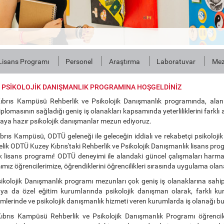
Lisans Programı
Personel
Araştırma
Laboratuvar
Mez
E PSİKOLOJİK DANIŞMANLIK PROGRAMINA HOŞGELDİNİZ
brıs Kampüsü Rehberlik ve Psikolojik Danışmanlık programında, alan
iplomasının sağladığı geniş iş olanakları kapsamında yeterliliklerini farklı
maya hazır psikolojik danışmanlar mezun ediyoruz.
rıs Kampüsü, ODTÜ geleneği ile geleceğin iddialı ve rekabetçi psikolojik
stelik ODTÜ Kuzey Kıbrıs'taki Rehberlik ve Psikolojik Danışmanlık lisans p
k lisans programı! ODTÜ deneyimi ile alandaki güncel çalışmaları har
mız öğrencilerimize, öğrendiklerini öğrencilikleri sırasında uygulama olan
sikolojik Danışmanlık programı mezunları çok geniş iş olanaklarına sahi
ı ya da özel eğitim kurumlarında psikolojik danışman olarak, farklı k
mlerinde ve psikolojik danışmanlık hizmeti veren kurumlarda iş olanağı bul
brıs Kampüsü Rehberlik ve Psikolojik Danışmanlık Programı öğrencile