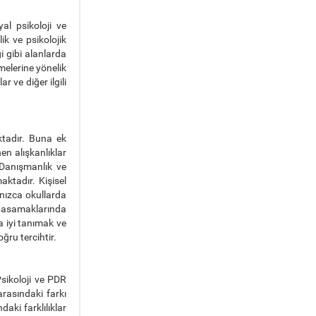
yal psikoloji ve
ik ve psikolojik
i gibi alanlarda
melerine yönelik
r ve diğer ilgili
ktadır. Buna ek
en alışkanlıklar
 Danışmanlık ve
ktadır. Kişisel
nızca okullarda
ı basamaklarında
a iyi tanımak ve
ğru tercihtir.
Psikoloji ve PDR
arasındaki farkı
daki farklılıklar