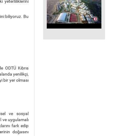
eterliliklerini
ni biliyoruz. Bu
 de ODTÜ Kıbrıs
landa yenilikçi,
i bir yer olması
isel ve sosyal
l ve uygulamalı
arını fark edip
lerinin doğasını