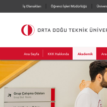
Ana içeriğe atla
İş Olanakları
Öğrenci İşleri Müdürlüğü
Ünivers
Ana Sayfa
KKK Hakkında
Akademik
Ara