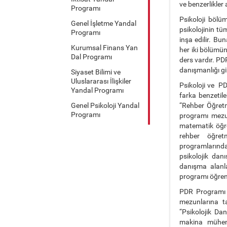
ve benzerlikler
Programı
Psikoloji bölüm
Genel İşletme Yandal
psikolojinin tü
Programı
inşa edilir. Bu
Kurumsal Finans Yan
her iki bölümün
Dal Programı
ders vardır. PD
danışmanlığı gib
Siyaset Bilimi ve
Uluslararası İlişkiler
Psikoloji ve P
Yandal Programı
farka benzetile
Genel Psikoloji Yandal
“Rehber Öğretm
Programı
programı mezun
matematik öğre
rehber öğret
programlarındak
psikolojik dan
danışma alanl
programı öğrenci
PDR Programı m
mezunlarına t
“Psikolojik Da
makina mühen