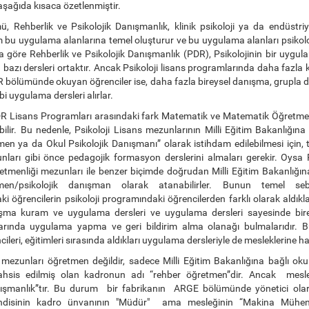
 aşağıda kısaca özetlenmiştir.
ü, Rehberlik ve Psikolojik Danışmanlık, klinik psikoloji ya da endüstriye
m bu uygulama alanlarına temel oluşturur ve bu uygulama alanları psikoloj
na göre Rehberlik ve Psikolojik Danışmanlık (PDR), Psikolojinin bir uygul
 bazı dersleri ortaktır. Ancak Psikoloji lisans programlarında daha fazla
R bölümünde okuyan öğrenciler ise, daha fazla bireysel danışma, grupla 
i uygulama dersleri alırlar.
DR Lisans Programları arasındaki fark Matematik ve Matematik Öğretmen
bilir. Bu nedenle, Psikoloji Lisans mezunlarının Milli Eğitim Bakanlığına
en ya da Okul Psikolojik Danışmanı” olarak istihdam edilebilmesi için, 
ları gibi önce pedagojik formasyon derslerini almaları gerekir. Oysa
tmenliği mezunları ile benzer biçimde doğrudan Milli Eğitim Bakanlığına
men/psikolojik danışman olarak atanabilirler. Bunun temel s
i öğrencilerin psikoloji programındaki öğrencilerden farklı olarak aldıkla
ışma kuram ve uygulama dersleri ve uygulama dersleri sayesinde bir
arında uygulama yapma ve geri bildirim alma olanağı bulmalarıdır. 
leri, eğitimleri sırasında aldıkları uygulama dersleriyle de mesleklerine haz
ezunları öğretmen değildir, sadece Milli Eğitim Bakanlığına bağlı ok
ahsis edilmiş olan kadronun adı “rehber öğretmen”dir. Ancak mesle
nışmanlık”tır. Bu durum bir fabrikanın ARGE bölümünde yönetici ola
disinin kadro ünvanının "Müdür" ama mesleğinin “Makina Mühend