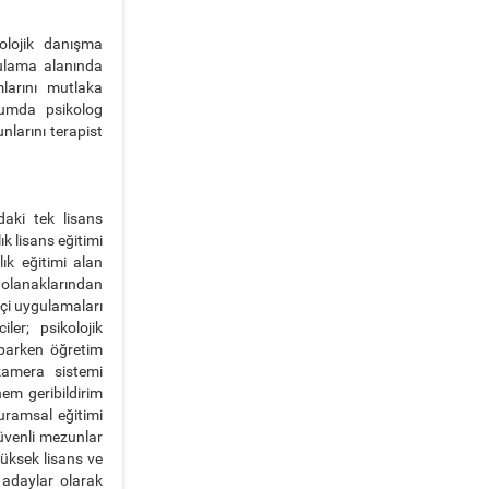
olojik danışma
ygulama alanında
larını mutlaka
rumda psikolog
nlarını terapist
aki tek lisans
k lisans eğitimi
ık eğitimi alan
a olanaklarından
kçi uygulamaları
ler; psikolojik
aparken öğretim
 kamera sistemi
hem geribildirim
uramsal eğitimi
güvenli mezunlar
üksek lisans ve
 adaylar olarak