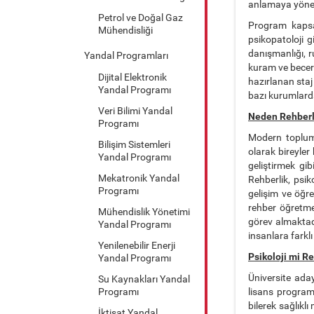
anlamaya yöneli
Petrol ve Doğal Gaz
Program kapsamı
Mühendisliği
psikopatoloji g
danışmanlığı, r
Yandal Programları
kuram ve beceri
Dijital Elektronik
hazırlanan staj 
Yandal Programı
bazı kurumlarda
Veri Bilimi Yandal
Neden Rehberli
Programı
Modern topluml
Bilişim Sistemleri
olarak bireyler
Yandal Programı
geliştirmek gi
Mekatronik Yandal
Rehberlik, psi
Programı
gelişim ve öğr
rehber öğretmen
Mühendislik Yönetimi
görev almaktadı
Yandal Programı
insanlara farkl
Yenilenebilir Enerji
Psikoloji mi R
Yandal Programı
Üniversite aday
Su Kaynakları Yandal
Programı
lisans programl
bilerek sağlıklı
İktisat Yandal