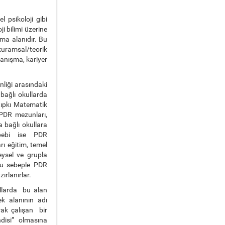
l psikoloji gibi
i bilimi üzerine
ama alanıdır. Bu
 kuramsal/teorik
danışma, kariyer
liği arasındaki
 bağlı okullarda
tıpkı Matematik
 PDR mezunları,
 bağlı okullara
ebebi ise PDR
rı eğitim, temel
eysel ve grupla
Bu sebeple PDR
ırlanırlar.
ullarda bu alan
k alanının adı
rak çalışan bir
isi” olmasına