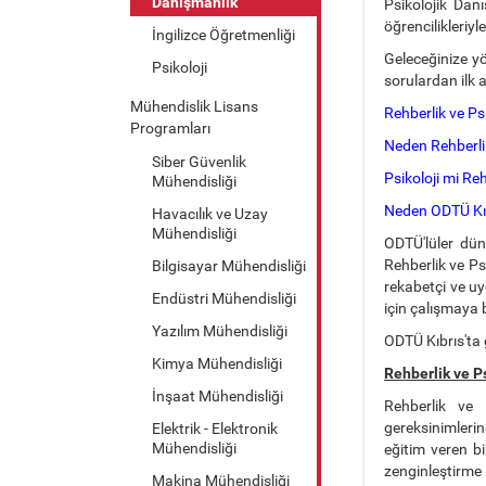
Danışmanlık
Psikolojik Dan
öğrencilikleriyl
İngilizce Öğretmenliği
Geleceğinize yö
Psikoloji
sorulardan ilk ak
Mühendislik Lisans
Rehberlik ve Ps
Programları
Neden Rehberli
Siber Güvenlik
Psikoloji mi Re
Mühendisliği
Neden ODTÜ Kıbr
Havacılık ve Uzay
Mühendisliği
ODTÜ'lüler dün
Rehberlik ve Ps
Bilgisayar Mühendisliği
rekabetçi ve uy
Endüstri Mühendisliği
için çalışmaya b
Yazılım Mühendisliği
ODTÜ Kıbrıs'ta
Kimya Mühendisliği
Rehberlik ve P
İnşaat Mühendisliği
Rehberlik ve 
gereksinimleri
Elektrik - Elektronik
Mühendisliği
eğitim veren b
zenginleştirme 
Makina Mühendisliği