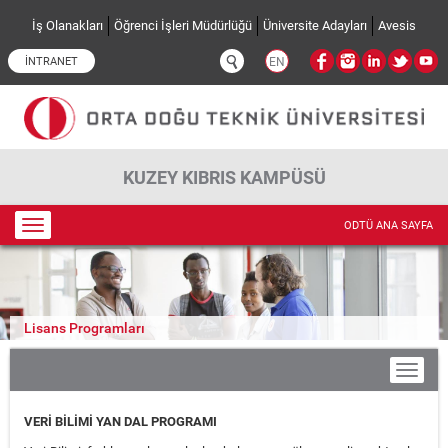
Ana içeriğe atla
İş Olanakları
Öğrenci İşleri Müdürlüğü
Üniversite Adayları
Avesis
İNTRANET
EN
KUZEY KIBRIS KAMPÜSÜ
Toggle
ODTÜ ANA SAYFA
navigation
Lisans Programları
VERİ BİLİMİ YAN DAL PROGRAMI