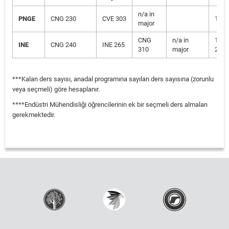
n/a in
PNGE
CNG 230
CVE 303
1 RE
major
CNG
n/a in
1 RE
INE
CNG 240
INE 265
310
major
2***
***Kalan ders sayısı, anadal programına sayılan ders sayısına (zorunlu
veya seçmeli) göre hesaplanır.
****Endüstri Mühendisliği öğrencilerinin ek bir seçmeli ders almaları
gerekmektedir.