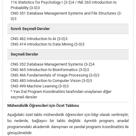
116 Statistics for Psychology I (3-2)4 / INE 265 Introduction to
Probability (3-0)3
CNG 351 Database Management Systems and File Structures (3-
0)3
Sınırlı Seçmeli Dersler
CNG 462 Introduction to AI (3-0)3
CNG 414 Introduction to Data Mining (3-0)3
Seçmeli Dersler
CNG 352 Database Management Systems (3-2)4
CNG 465 Introduction to Bioinformatics (3-0)3
CNG 466 Fundamentals of Image Processing (3-0)3
CNG 483 Introduction to Computer Vision (3-0)3
CNG 499 Machine Learning (3-0)3
* Yan Dal Program Koordinatörü tarafından onaylanan diğer
seçmeli dersler
Mühendislik Öğrencileri için Özet Tablosu
Aşağıdaki özet tablo mühendislik öğrencileri için bilgi olarak verilmiştir;
bu nedenle, bağlayıcı bir tablo değildir. Ayrıntılı program, anadal
programındaki akademik danışman ve yandal programı koordinatörü ile
görüşülmelidir.