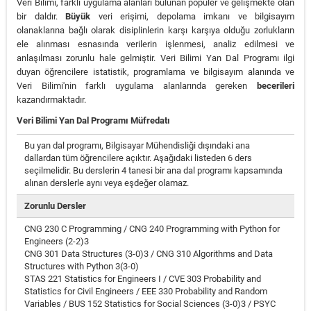
Veri Bilimi, farklı uygulama alanları bulunan popüler ve gelişmekte olan
bir daldır.
Büyük
veri erişimi, depolama imkanı ve bilgisayım
olanaklarına bağlı olarak disiplinlerin karşı karşıya olduğu zorlukların
ele alınması esnasında verilerin işlenmesi, analiz edilmesi ve
anlaşılması zorunlu hale gelmiştir. Veri Bilimi Yan Dal Programı ilgi
duyan öğrencilere istatistik, programlama ve bilgisayım alanında ve
Veri Bilimi'nin farklı uygulama alanlarında gereken
becerileri
kazandırmaktadır.
Veri Bilimi Yan Dal Programı Müfredatı
Bu yan dal programı, Bilgisayar Mühendisliği dışındaki ana
dallardan tüm öğrencilere açıktır. Aşağıdaki listeden 6 ders
seçilmelidir. Bu derslerin 4 tanesi bir ana dal programı kapsamında
alınan derslerle aynı veya eşdeğer olamaz.
Zorunlu Dersler
CNG 230 C Programming / CNG 240 Programming with Python for
Engineers (2-2)3
CNG 301 Data Structures (3-0)3 / CNG 310 Algorithms and Data
Structures with Python 3(3-0)
STAS 221 Statistics for Engineers I / CVE 303 Probability and
Statistics for Civil Engineers / EEE 330 Probability and Random
Variables / BUS 152 Statistics for Social Sciences (3-0)3 / PSYC