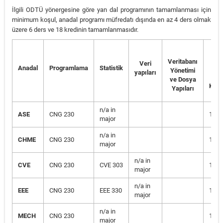
İlgili ODTÜ yönergesine göre yan dal programının tamamlanması için
minimum koşul, anadal programı müfredatı dışında en az 4 ders olmak
üzere 6 ders ve 18 kredinin tamamlanmasıdır.
Se
D
Veritabanı
Veri
Anadal
Programlama
Statistik
Sa
Yönetimi
yapıları
ve Dosya
Kısıt
Yapıları
n/a in
ASE
CNG 230
1 RE
major
n/a in
CHME
CNG 230
1 RE
major
n/a in
CVE
CNG 230
CVE 303
1 RE
major
n/a in
EEE
CNG 230
EEE 330
1 RE
major
n/a in
MECH
CNG 230
1 RE
major