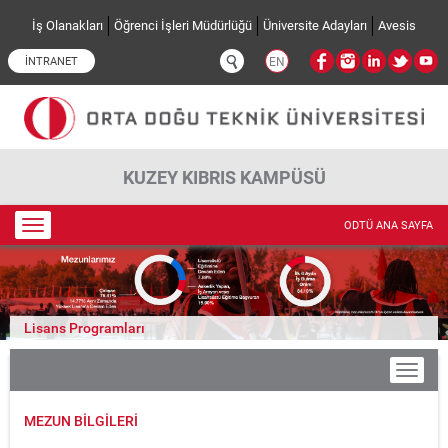
Ana içeriğe atla
İş Olanakları
Öğrenci İşleri Müdürlüğü
Üniversite Adayları
Avesis
İNTRANET
EN
KUZEY KIBRIS KAMPÜSÜ
Toggle
ODTÜ ANA SAYFA
navigation
Lisans Programları
MEZUN BILGILERI