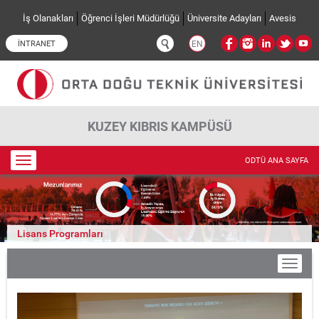
Ana içeriğe atla
İş Olanakları
Öğrenci İşleri Müdürlüğü
Üniversite Adayları
Avesis
İNTRANET
EN
KUZEY KIBRIS KAMPÜSÜ
Toggle
ODTÜ ANA SAYFA
navigation
Lisans Programları