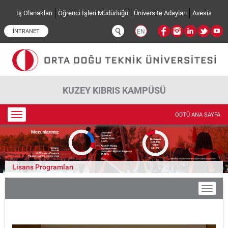
Ana içeriğe atla
İş Olanakları
Öğrenci İşleri Müdürlüğü
Üniversite Adayları
Avesis
İNTRANET
EN
KUZEY KIBRIS KAMPÜSÜ
Toggle
ODTÜ ANA SAYFA
navigation
Lisans Programları