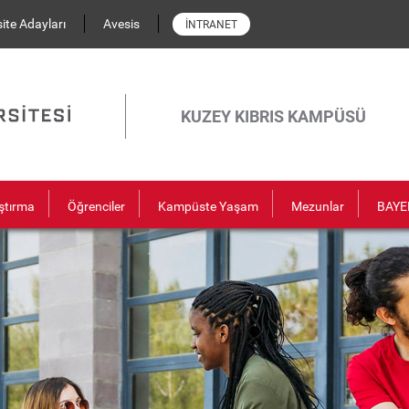
ite Adayları
Avesis
İNTRANET
KUZEY KIBRIS KAMPÜSÜ
ştırma
Öğrenciler
Kampüste Yaşam
Mezunlar
BAYE