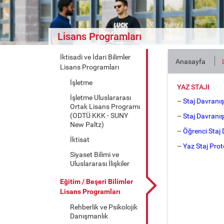
Lisans Programları
İktisadi ve İdari Bilimler
Anasayfa
Lisans Programları
İşletme
YAZ STAJI
İşletme Uluslararası
–
Staj Davranı
Ortak Lisans Programı
(ODTÜ KKK - SUNY
–
Staj Davranı
New Paltz)
–
Öğrenci Staj
İktisat
–
Yaz Staj Pro
Siyaset Bilimi ve
Uluslararası İlişkiler
Eğitim / Beşeri Bilimler
Lisans Programları
Rehberlik ve Psikolojik
Danışmanlık