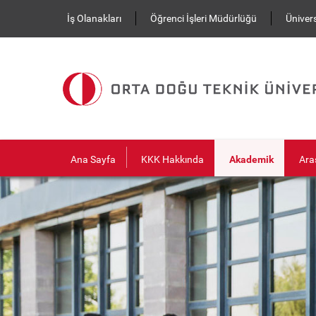
Ana içeriğe atla
İş Olanakları
Öğrenci İşleri Müdürlüğü
Ünivers
Ana Sayfa
KKK Hakkında
Akademik
Ara