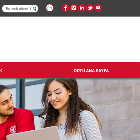
Arama
EN
formu
K
ODTÜ ANA SAYFA