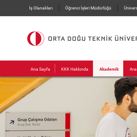
Ana içeriğe atla
İş Olanakları
Öğrenci İşleri Müdürlüğü
Ünivers
Ana Sayfa
KKK Hakkında
Akademik
Ara