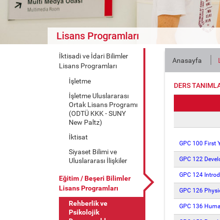
Lisans Programları
İktisadi ve İdari Bilimler
Anasayfa
Lisans Programları
İşletme
DERS TANIML
İşletme Uluslararası
Ortak Lisans Programı
(ODTÜ KKK - SUNY
New Paltz)
İktisat
GPC 100 First 
Siyaset Bilimi ve
GPC 122 Develo
Uluslararası İlişkiler
GPC 124 Introd
Eğitim / Beşeri Bilimler
Lisans Programları
GPC 126 Physio
Rehberlik ve
GPC 136 Human 
Psikolojik