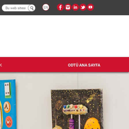
Arama
EN
formu
K
ODTÜ ANA SAYFA