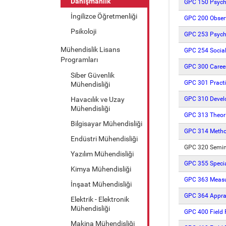
Danışmanlık
GPC 150 Psycho
İngilizce Öğretmenliği
GPC 200 Observ
Psikoloji
GPC 253 Psycho
Mühendislik Lisans
GPC 254 Social
Programları
GPC 300 Career
Siber Güvenlik
GPC 301 Practi
Mühendisliği
Havacılık ve Uzay
GPC 310 Develop
Mühendisliği
GPC 313 Theori
Bilgisayar Mühendisliği
GPC 314 Method
Endüstri Mühendisliği
GPC 320 Semina
Yazılım Mühendisliği
GPC 355 Specia
Kimya Mühendisliği
GPC 363 Measur
İnşaat Mühendisliği
GPC 364 Apprai
Elektrik - Elektronik
Mühendisliği
GPC 400 Field P
Makina Mühendisliği