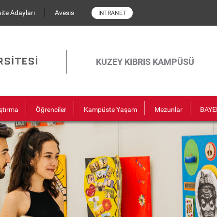
ite Adayları
Avesis
İNTRANET
KUZEY KIBRIS KAMPÜSÜ
ştırma
Öğrenciler
Kampüste Yaşam
Mezunlar
BAYE