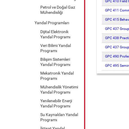
GPC 410 Field P
Petrol ve Doğal Gaz
GPC 411 Commu
Mühendisliği
GPC 415 Behavi
Yandal Programları
GPC 437 Group 
Dijital Elektronik
Yandal Programı
GPC 438 Practi
Veri Bilimi Yandal
GPC 437 Group 
Programı
GPC 490 Profes
Bilişim Sistemleri
Yandal Programı
GPC 495 Semina
Mekatronik Yandal
Programı
Mühendislik Yönetimi
Yandal Programı
Yenilenebilir Enerji
Yandal Programı
Su Kaynakları Yandal
Programı
İktisat Yandal