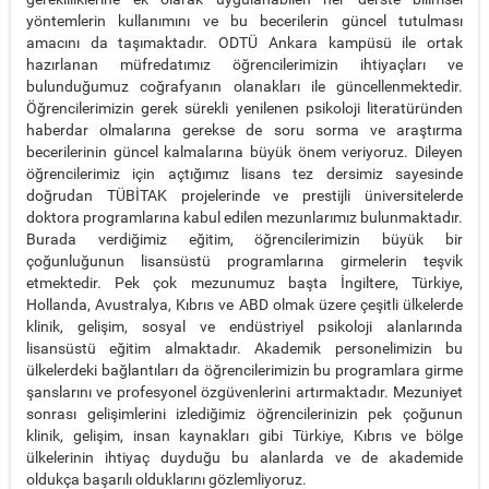
yöntemlerin kullanımını ve bu becerilerin güncel tutulması
amacını da taşımaktadır. ODTÜ Ankara kampüsü ile ortak
hazırlanan müfredatımız öğrencilerimizin ihtiyaçları ve
bulunduğumuz coğrafyanın olanakları ile güncellenmektedir.
Öğrencilerimizin gerek sürekli yenilenen psikoloji literatüründen
haberdar olmalarına gerekse de soru sorma ve araştırma
becerilerinin güncel kalmalarına büyük önem veriyoruz. Dileyen
öğrencilerimiz için açtığımız lisans tez dersimiz sayesinde
doğrudan TÜBİTAK projelerinde ve prestijli üniversitelerde
doktora programlarına kabul edilen mezunlarımız bulunmaktadır.
Burada verdiğimiz eğitim, öğrencilerimizin büyük bir
çoğunluğunun lisansüstü programlarına girmelerin teşvik
etmektedir. Pek çok mezunumuz başta İngiltere, Türkiye,
Hollanda, Avustralya, Kıbrıs ve ABD olmak üzere çeşitli ülkelerde
klinik, gelişim, sosyal ve endüstriyel psikoloji alanlarında
lisansüstü eğitim almaktadır. Akademik personelimizin bu
ülkelerdeki bağlantıları da öğrencilerimizin bu programlara girme
şanslarını ve profesyonel özgüvenlerini artırmaktadır. Mezuniyet
sonrası gelişimlerini izlediğimiz öğrencilerinizin pek çoğunun
klinik, gelişim, insan kaynakları gibi Türkiye, Kıbrıs ve bölge
ülkelerinin ihtiyaç duyduğu bu alanlarda ve de akademide
oldukça başarılı olduklarını gözlemliyoruz.