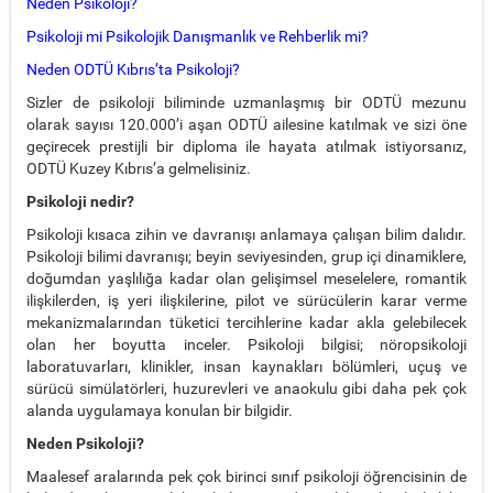
Neden Psikoloji?
Psikoloji mi Psikolojik Danışmanlık ve Rehberlik mi?
Neden ODTÜ Kıbrıs’ta Psikoloji?
Sizler de psikoloji biliminde uzmanlaşmış bir ODTÜ mezunu
olarak sayısı 120.000’i aşan ODTÜ ailesine katılmak ve sizi öne
geçirecek prestijli bir diploma ile hayata atılmak istiyorsanız,
ODTÜ Kuzey Kıbrıs’a gelmelisiniz.
Psikoloji nedir?
Psikoloji kısaca zihin ve davranışı anlamaya çalışan bilim dalıdır.
Psikoloji bilimi davranışı; beyin seviyesinden, grup içi dinamiklere,
doğumdan yaşlılığa kadar olan gelişimsel meselelere, romantik
ilişkilerden, iş yeri ilişkilerine, pilot ve sürücülerin karar verme
mekanizmalarından tüketici tercihlerine kadar akla gelebilecek
olan her boyutta inceler. Psikoloji bilgisi; nöropsikoloji
laboratuvarları, klinikler, insan kaynakları bölümleri, uçuş ve
sürücü simülatörleri, huzurevleri ve anaokulu gibi daha pek çok
alanda uygulamaya konulan bir bilgidir.
Neden Psikoloji?
Maalesef aralarında pek çok birinci sınıf psikoloji öğrencisinin de