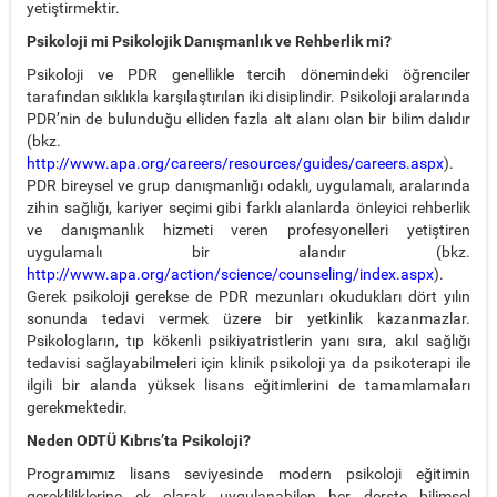
yetiştirmektir.
Psikoloji mi Psikolojik Danışmanlık ve Rehberlik mi?
Psikoloji ve PDR genellikle tercih dönemindeki öğrenciler
tarafından sıklıkla karşılaştırılan iki disiplindir. Psikoloji aralarında
PDR’nin de bulunduğu elliden fazla alt alanı olan bir bilim dalıdır
(bkz.
http://www.apa.org/careers/resources/guides/careers.aspx
).
PDR bireysel ve grup danışmanlığı odaklı, uygulamalı, aralarında
zihin sağlığı, kariyer seçimi gibi farklı alanlarda önleyici rehberlik
ve danışmanlık hizmeti veren profesyonelleri yetiştiren
uygulamalı bir alandır (bkz.
http://www.apa.org/action/science/counseling/index.aspx
).
Gerek psikoloji gerekse de PDR mezunları okudukları dört yılın
sonunda tedavi vermek üzere bir yetkinlik kazanmazlar.
Psikologların, tıp kökenli psikiyatristlerin yanı sıra, akıl sağlığı
tedavisi sağlayabilmeleri için klinik psikoloji ya da psikoterapi ile
ilgili bir alanda yüksek lisans eğitimlerini de tamamlamaları
gerekmektedir.
Neden ODTÜ Kıbrıs’ta Psikoloji?
Programımız lisans seviyesinde modern psikoloji eğitimin
gerekliliklerine ek olarak uygulanabilen her derste bilimsel