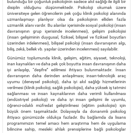
bulunduğu bir çoğunluk psikolojinin sadece akıl sağlığı ile ilgili bir
disiplin olduğunu düşünmektedir. Psikoloji okumak üzere
üniversiteye gelen öğrencilerin pek çoğu klinik psikoloji alanında
uzmanlaşmayı planlıyor olsa da psikolojinin elliden fazla
uzmanlık alanı vardır. Bu alanlar içerisinde sosyal psikoloji (insan
davranışının grup içerisinde incelenmesi), gelişim psikolojisi
(insan gelişiminin duygusal, fiziksel, bilişsel ve fiziksel boyutları
üzerinden irdelenmesi), bilişsel psikoloji (insan davranışının algı,
biliş, zekâ, bellek vb. yapılar üzerinden incelenmesi) sayılabilir.
Günümüz toplumunda klinik, gelişim, eğitim, siyaset, teknoloji,
inan kaynakları ve daha pek çok boyutta insan davranışının daha
iyi anlaşılıp, “deşifre” edilmesi ihtiyacı bulunmaktadır. İnsan
davranışının daha derinden anlaşılması; insan-teknolojik araç
uyumu (deneysel psikoloji), daha iyi akıl sağlığı hizmetlerinin
verilmesi (klinik psikoloji, sağlık psikolojisi), daha yüksek iş tatmini
sağlanması ve insan kaynaklarının daha verimli kullanılması
(endüstriyel psikoloji) ve daha iyi insan gelişimi ile uyumlu,
öğrenci-odaklı müfredat geliştirilmesi (eğitim psikolojisi) için
büyük önem taşımaktadır. Dolayısıyla da donanımlı psikolog
ihtiyacı günümüzde oldukça fazladır. Bu bağlamda da lisans
programımızın temel amacı hem araştırma hem de uygulama
bilincine sahip, mesleki ahlak prensiplerine bağlı psikologlar