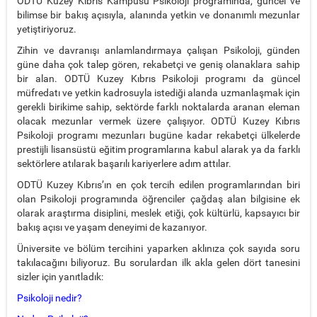
ODTÜ Kuzey Kıbrıs Kampüsü Psikoloji programında, güncel ve
bilimse bir bakış açısıyla, alanında yetkin ve donanımlı mezunlar
yetiştiriyoruz.
Zihin ve davranışı anlamlandırmaya çalışan Psikoloji, günden
güne daha çok talep gören, rekabetçi ve geniş olanaklara sahip
bir alan. ODTÜ Kuzey Kıbrıs Psikoloji programı da güncel
müfredatı ve yetkin kadrosuyla istediği alanda uzmanlaşmak için
gerekli birikime sahip, sektörde farklı noktalarda aranan eleman
olacak mezunlar vermek üzere çalışıyor. ODTÜ Kuzey Kıbrıs
Psikoloji programı mezunları bugüne kadar rekabetçi ülkelerde
prestijli lisansüstü eğitim programlarına kabul alarak ya da farklı
sektörlere atılarak başarılı kariyerlere adım attılar.
ODTÜ Kuzey Kıbrıs’ın en çok tercih edilen programlarından biri
olan Psikoloji programında öğrenciler çağdaş alan bilgisine ek
olarak araştırma disiplini, meslek etiği, çok kültürlü, kapsayıcı bir
bakış açısı ve yaşam deneyimi de kazanıyor.
Üniversite ve bölüm tercihini yaparken aklınıza çok sayıda soru
takılacağını biliyoruz. Bu sorulardan ilk akla gelen dört tanesini
sizler için yanıtladık:
Psikoloji nedir?