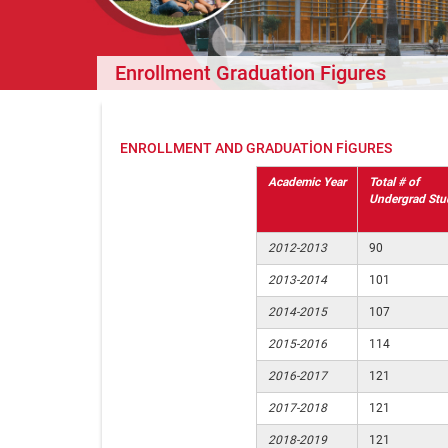
Enrollment Graduation Figures
ENROLLMENT AND GRADUATION FIGURES
Academic Year
Total # of
Undergrad Stu
2012-2013
90
2013-2014
101
2014-2015
107
2015-2016
114
2016-2017
121
2017-2018
121
2018-2019
121