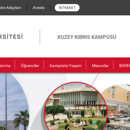
ite Adayları
Avesis
İNTRANET
KUZEY KIBRIS KAMPÜSÜ
ştırma
Öğrenciler
Kampüste Yaşam
Mezunlar
BAYE