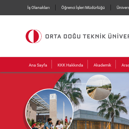
Ana içeriğe atla
İş Olanakları
Öğrenci İşleri Müdürlüğü
Ünivers
Ana Sayfa
KKK Hakkında
Akademik
Ara