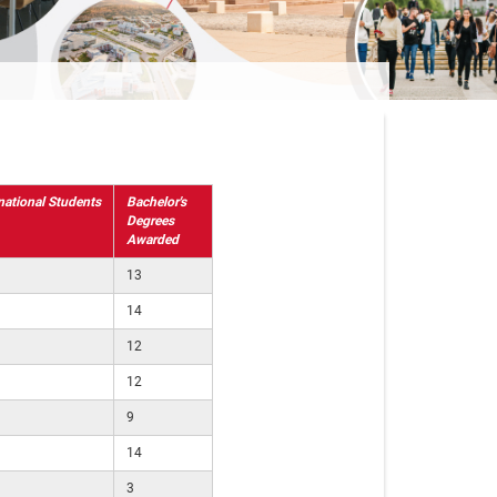
rnational Students
Bachelor's
Degrees
Awarded
13
14
12
12
9
14
3