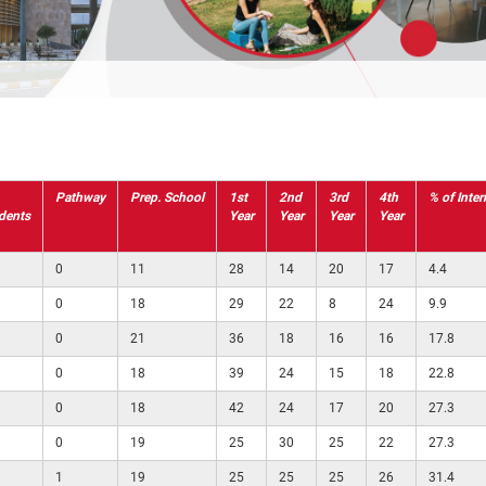
Pathway
Prep. School
1st
2nd
3rd
4th
% of Inte
dents
Year
Year
Year
Year
0
11
28
14
20
17
4.4
0
18
29
22
8
24
9.9
0
21
36
18
16
16
17.8
0
18
39
24
15
18
22.8
0
18
42
24
17
20
27.3
0
19
25
30
25
22
27.3
1
19
25
25
25
26
31.4