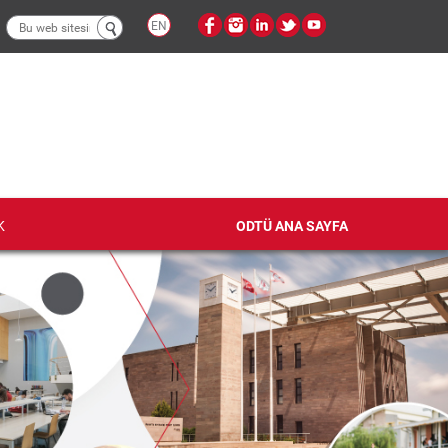
Arama
EN
formu
K
ODTÜ ANA SAYFA